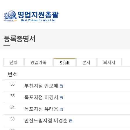
등록증명서
전체
영업가족
본사
퇴사자
Staff
번호
부천지점 안보혜
56
목포지점 이경서
55
목포지점 유태용
54
안산드림지점 이경순
53