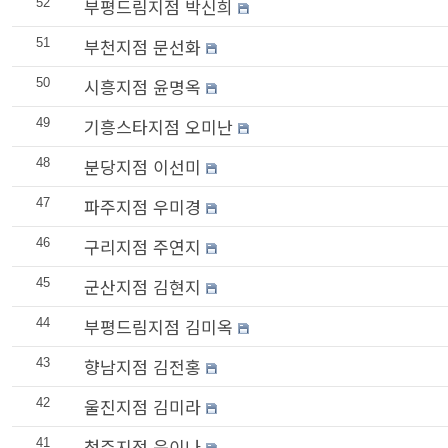
부평드림지점 박신희
52
부천지점 문선화
51
시흥지점 윤명옥
50
기흥스타지점 오미난
49
분당지점 이선미
48
파주지점 우미경
47
구리지점 주연지
46
군산지점 김현지
45
부평드림지점 김미옥
44
향남지점 김전홍
43
울진지점 김미라
42
청주지점 윤이나
41