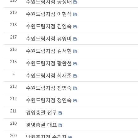
수원드림지점 공정배
220
수원드림지점 이현석
219
수원드림지점 김영숙
218
수원드림지점 유영미
217
수원드림지점 김서현
216
수원드림지점 황완선
215
수원드림지점 최재준
»
수원드림지점 전명숙
213
수원드림지점 정연숙
212
경영총괄 전무
211
경영총괄 대표
210
남원주지점 손경자
209