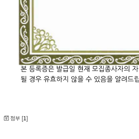
첨부 [
1
]