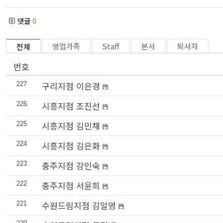
댓글
0
영업가족
Staff
본사
퇴사자
전체
번호
구리지점 이은경
227
시흥지점 조진선
226
시흥지점 김민채
225
시흥지점 김은화
224
충주지점 강인숙
223
충주지점 서윤희
222
수원드림지점 김일영
221