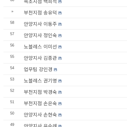
속초지점 백희석
부천지점 송유덕
»
안양지사 이동주
58
안양지사 정인숙
57
노블레스 이미선
56
안양지사 김종관
55
업무팀 강인경
54
노블레스 권기명
53
부천지점 박경숙
52
부천지점 손은숙
51
안양지사 손현숙
50
안양지사 유순례
49