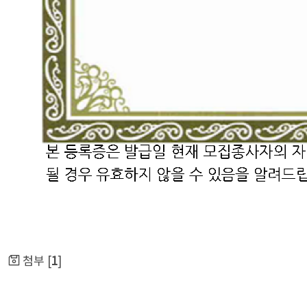
첨부 [
1
]