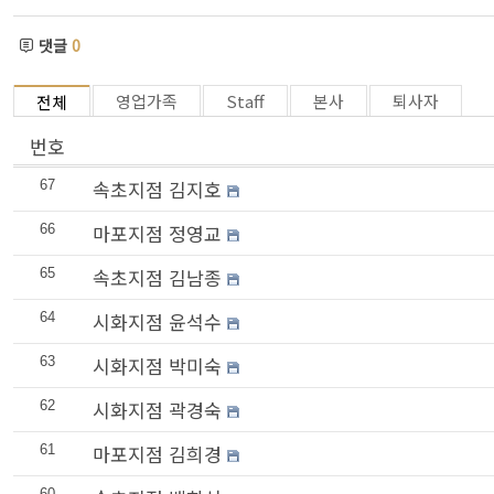
댓글
0
영업가족
Staff
본사
퇴사자
전체
번호
속초지점 김지호
67
마포지점 정영교
66
속초지점 김남종
65
시화지점 윤석수
64
시화지점 박미숙
63
시화지점 곽경숙
62
마포지점 김희경
61
60