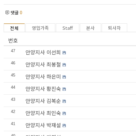
댓글
0
영업가족
Staff
본사
퇴사자
전체
번호
안양지사 이선희
47
안양지사 최봉철
46
안양지사 하은미
45
안양지사 황진숙
44
안양지사 김복순
43
안양지사 최인숙
42
안양지사 박재설
41
40