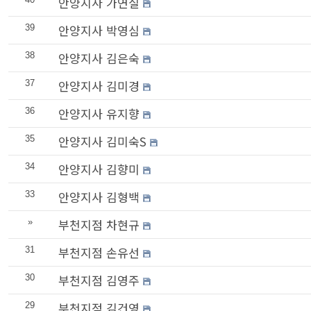
안양지사 가연실
안양지사 박영심
39
안양지사 김은숙
38
안양지사 김미경
37
안양지사 유지향
36
안양지사 김미숙S
35
안양지사 김향미
34
안양지사 김형백
33
부천지점 차현규
»
부천지점 손유선
31
부천지점 김영주
30
부천지점 김건영
29