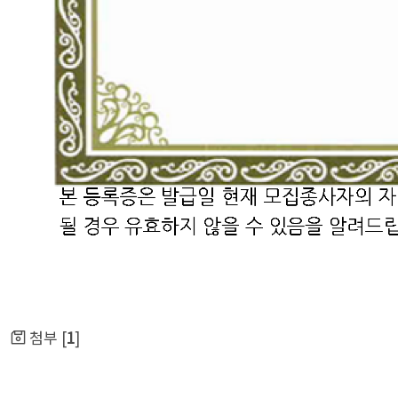
첨부 [
1
]