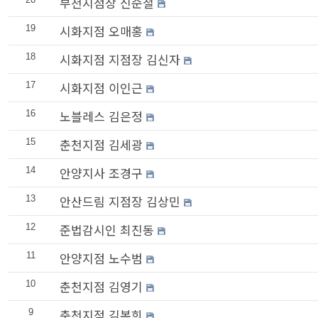
부천지점장 신순철
시화지점 오매홍
19
시화지점 지점장 김신자
18
시화지점 이인근
17
노블레스 김은정
16
춘천지점 김세광
15
안양지사 조경구
14
안산드림 지점장 김상민
13
준법감시인 최진동
12
안양지점 노수범
11
춘천지점 김영기
10
춘천지점 김복희
9