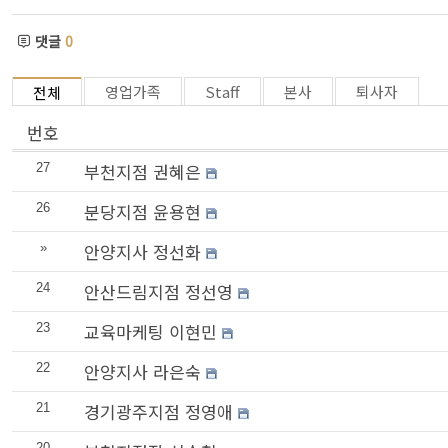
댓글
0
영업가족
Staff
본사
퇴사자
전체
번호
부천지점 권혜은
27
분당지점 윤용현
26
안양지사 정선화
»
안산드림지점 정선영
24
교육마케팅 이현민
23
안양지사 라은숙
22
경기광주지점 정영애
21
20