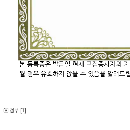
첨부 [
1
]