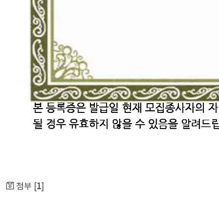
첨부 [
1
]