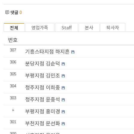
댓글
0
영업가족
Staff
본사
퇴사자
전체
번호
기흥스타지점 하지흔
307
분당지점 김순덕
306
부평지점 김민조
305
청주지점 이희중
304
청주지점 윤중석
303
부평지점 홍미경
»
부천지점 문선화
301
300