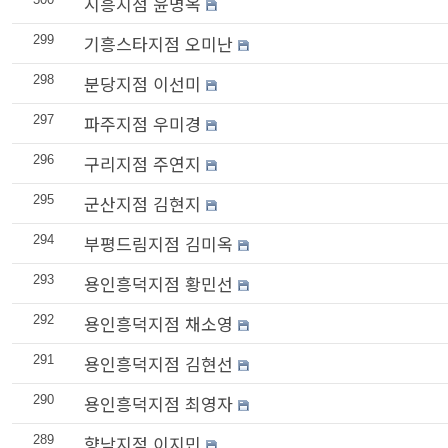
시흥지점 윤명옥
기흥스타지점 오미난
299
분당지점 이선미
298
파주지점 우미경
297
구리지점 주연지
296
군산지점 김현지
295
부평드림지점 김미옥
294
용인흥덕지점 황민선
293
용인흥덕지점 채소영
292
용인흥덕지점 김현선
291
용인흥덕지점 최영자
290
향남지점 이지민
289