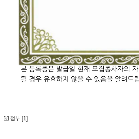
첨부 [
1
]