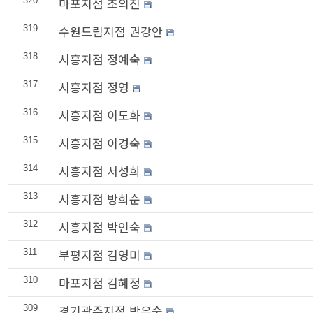
마포지점 조의진
320
수원드림지점 권강안
319
시흥지점 정예숙
318
시흥지점 정영
317
시흥지점 이도화
316
시흥지점 이경숙
315
시흥지점 서성희
314
시흥지점 방희순
313
시흥지점 박인숙
312
부평지점 김영미
311
마포지점 김혜정
310
경기광주지점 박은숙
309